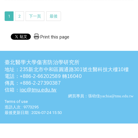
1
2
下一頁
最後
Print this page
臺北醫學大學傷害防治學研究所
地址：235新北市中和區圓通路301號生醫科技大樓10樓
電話
：
+886-2-66202589 轉16040
傳真：+886-2-27390387
信箱
：
ipc@tmu.edu.tw
網頁專員：張幼佳yachia@tmu.edu.tw
Terms of use
造訪人次 : 9773295
最後更新日期 :
2026-07-24 15:50