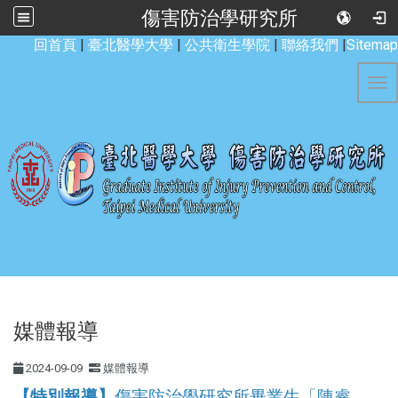
傷害防治學研究所
:::
回首頁
|
臺北醫學大學
|
公共衛生學院
|
聯絡我們
|
Sitemap
Tog
媒體報導
2024-09-09
媒體報導
【特別報導】
傷害防治學研究所畢業生「陳睿