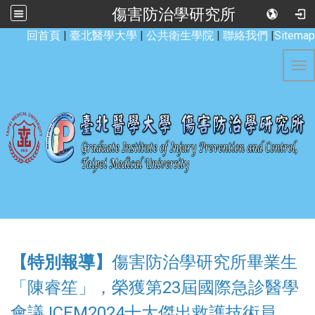
傷害防治學研究所
:::
回首頁
|
臺北醫學大學
|
公共衛生學院
|
聯絡我們
|
Sitemap
Tog
【特別報導】
傷害防治學研究所畢業生
「陳睿笙」，榮獲第23屆國際急診醫學
會議 ICEM2024十大傑出救護技術員
。