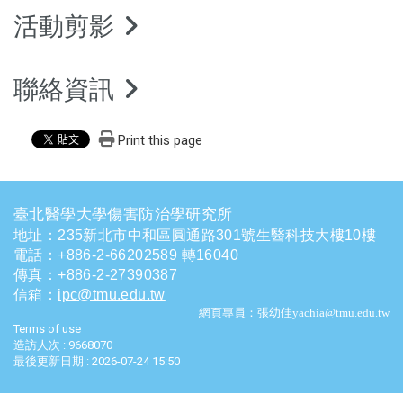
活動剪影
聯絡資訊
Print this page
臺北醫學大學傷害防治學研究所
地址：235新北市中和區圓通路301號生醫科技大樓10樓
電話
：
+886-2-66202589 轉16040
傳真：+886-2-27390387
信箱
：
ipc@tmu.edu.tw
網頁專員：張幼佳yachia@tmu.edu.tw
Terms of use
造訪人次 : 9668070
最後更新日期 :
2026-07-24 15:50