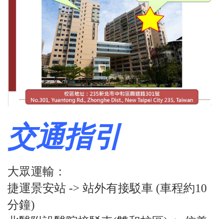
交通指引
大眾運輸：
捷運景安站 -> 站外有接駁車 (車程約10
分鐘)