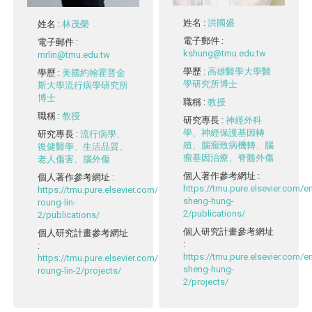
姓名
:
洪國盛
姓名
:
林茂榮
電子郵件
:
電子郵件
:
kshung@tmu.edu.tw
mrlin@tmu.edu.tw
學歷
:
高雄醫學大學醫
學歷
:
美國約翰霍普金
學研究所博士
斯大學流行病學研究所
博士
職稱
:
教授
職稱
:
教授
研究專長
:
神經外科
學、神經保護基因轉
研究專長
:
流行病學、
殖、腦瘤致病機轉、腦
復健醫學、生活品質、
瘤基因治療、脊髓外傷
老人傷害、腦外傷
個人著作參考網址
:
個人著作參考網址
:
https://tmu.pure.elsevier.com/
https://tmu.pure.elsevier.com/en/persons/mau-
sheng-hung-
roung-lin-
2/publications/
2/publications/
個人研究計畫參考網址
個人研究計畫參考網址
:
:
https://tmu.pure.elsevier.com/
https://tmu.pure.elsevier.com/en/persons/mau-
sheng-hung-
roung-lin-2/projects/
2/projects/