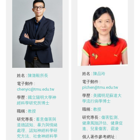
姓名
:
陳品玲
姓名
:
陳澂毅所長
電子郵件
:
電子郵件
:
plchen@tmu.edu.tw
chenyic@tmu.edu.tw
學歷
:
美國明尼蘇達大
學歷
:
國立陽明大學神
學流行病學博士
經科學研究所博士
職稱
:
教授
職稱
:
教授
研究專長
:
傷害監測、
研究專長
:
蓄意傷害與
健康風險評估、健康促
道德認知、暴力與情緒
進、兒童傷害、霸凌
處理、認知神經科學研
究方法、社會神經科學
個人著作參考網址
: