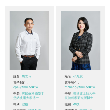
姓名
:
白志偉
姓名
:
張鳳航
電子郵件
:
電子郵件
:
cpai@tmu.edu.tw
fhchang@tmu.edu.tw
學歷
:
英國蘇格蘭愛丁
學歷
:
美國波士頓大學
堡納皮爾大學博士
復健科學研究所博士
職稱
:
教授
職稱
:
教授