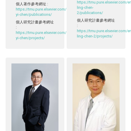
https://tmu.pure.elsevier.com/
個人著作參考網址
:
ling-chen-
https://tmu.pure.elsevier.com/en/persons/cheng-
2/publications/
yi-chen/publications/
個人研究計畫參考網址
個人研究計畫參考網址
:
:
https://tmu.pure.elsevier.com/
https://tmu.pure.elsevier.com/en/persons/cheng-
ling-chen-2/projects/
yi-chen/projects/