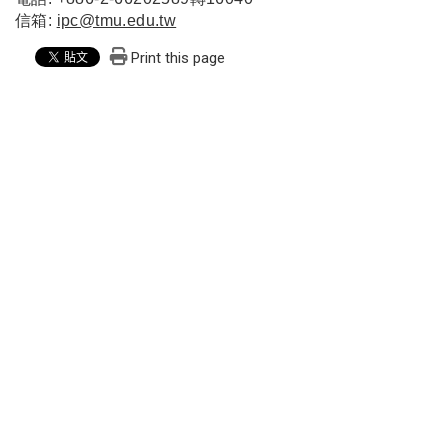
信箱:
ipc@tmu.edu.tw
Print this page