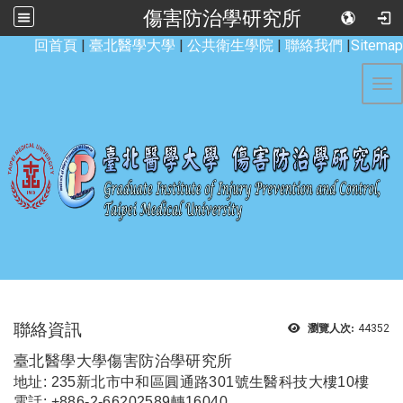
傷害防治學研究所
:::
回首頁
|
臺北醫學大學
|
公共衛生學院
|
聯絡我們
|
Sitemap
Tog
聯絡資訊
瀏覽人次:
44352
臺北醫學大學傷害防治學研究所
地址: 235新北市中和區圓通路301號生醫科技大樓10樓
電話: +886-2-66202589轉16040