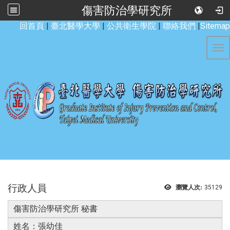
傷害防治學研究所
:::
回首頁
|
臺北醫學大學
|
公共衛生學院
|
聯絡我們
|
Sitemap
Tog
行政人員
瀏覽人次:
35129
傷害防治學研究所 秘書
姓名：張幼佳