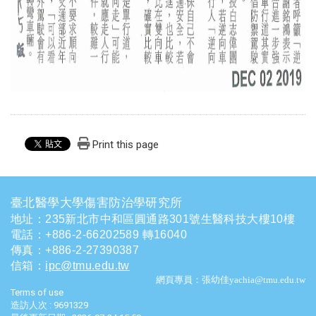
Print this page
臺北醫學大學傷害防治學研究所
地址：235新北市中和區圓通路301號生醫科技大樓10樓
電話
：
+886-2-66202589 轉16040
傳真：+886-2-27390387
信箱
：
ipc@tmu.edu.tw
網頁專員：張幼佳yachia@tmu.edu.tw
Terms of use
造訪人次 : 9691329