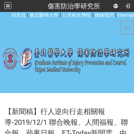
傷害防治學研究所
:::
回首頁
|
臺北醫學大學
|
公共衛生學院
|
聯絡我們
|
Sitemap
Tog
【新聞稿】行人逆向行走相關報
導-2019/12/1 聯合晚報、人間福報、聯
合報、蘋果日報、ET-Today新聞雲、中