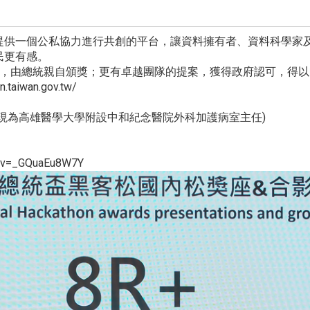
提供一個公私協力進行共創的平台，讓資料擁有者、資料科學家
民更有感。
」，由總統親自頒獎；更有卓越團隊的提案，獲得政府認可，得
taiwan.gov.tw/
現為高雄醫學大學附設中和紀念醫院外科加護病室主任)
v=_GQuaEu8W7Y