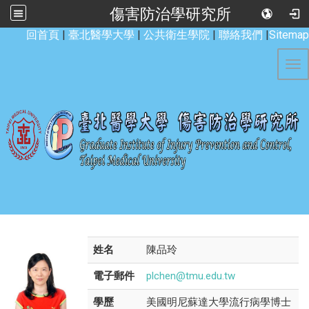
傷害防治學研究所
:::
回首頁
|
臺北醫學大學
|
公共衛生學院
|
聯絡我們
|
Sitemap
Tog
姓名
陳品玲
電子郵件
plchen@tmu.edu.tw
學歷
美國明尼蘇達大學流行病學博士