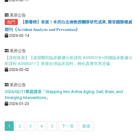
系所公告
熱門
【榮譽榜】恭賀！本所白志偉教授團隊研究成果
,
榮登國際權威
期刊《
Accident Analysis and Prevention
》
2026-02-14
系所公告
【課程推廣】【進階醫院臨床數據分析課程 A093E018 ×跨國臨床數據分
析課程 A093E017 】掌握全球臨床資料，轉化真實世界證據。
2026-02-02
系所公告
2026/02/11
專題講座「Stepping Into Active Aging: Gait, Brain, and
Emerging Interventions
」
2026-01-23
1
2
3
4
5
下一頁
最後