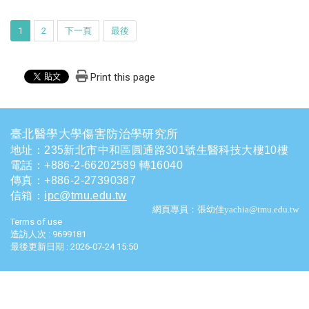
1
2
下一頁
最後
Print this page
臺北醫學大學傷害防治學研究所
地址：235新北市中和區圓通路301號生醫科技大樓10樓
電話
：
+886-2-66202589 轉16040
傳真：+886-2-27390387
信箱
：
ipc@tmu.edu.tw
網頁專員：張幼佳yachia@tmu.edu.tw
Terms of use
造訪人次 : 9699181
最後更新日期 :
2026-07-24 15:50