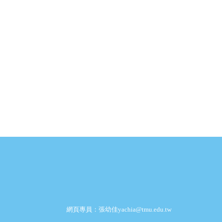
網頁專員：張幼佳yachia@tmu.edu.tw