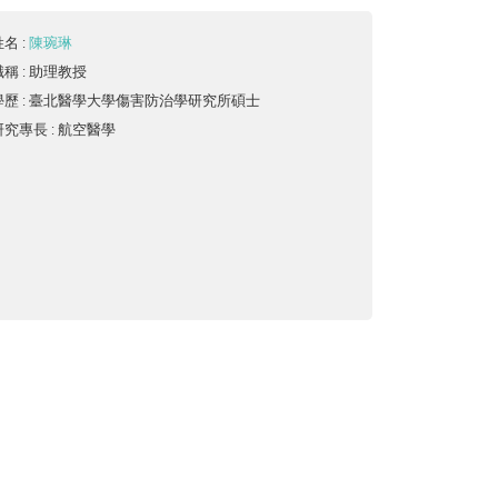
姓名
:
陳琬琳
職稱
: 助理教授
學歷
: 臺北醫學大學傷害防治學研究所碩士
研究專長
: 航空醫學