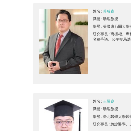
姓名
:
蔡瑞森
職稱
: 助理教授
學歷
: 美國康乃爾大
研究專長
: 商標權、
名稱爭議、公平交易法
姓名
:
王耀慶
職稱
: 助理教授
學歷
: 臺北醫學大學
研究專長
: 急診醫學