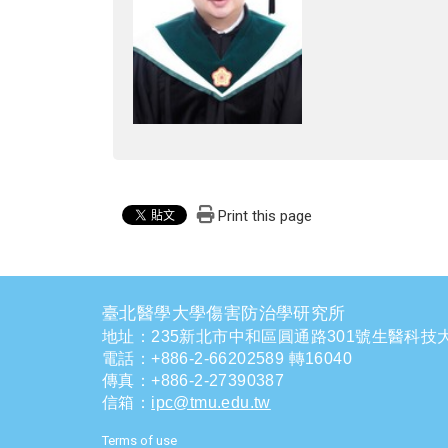
Print this page
臺北醫學大學傷害防治學研究所
地址：235新北市中和區圓通路301號生醫科技大
電話
：
+886-2-66202589 轉16040
傳真：+886-2-27390387
信箱
：
ipc@tmu.edu.tw
Terms of use