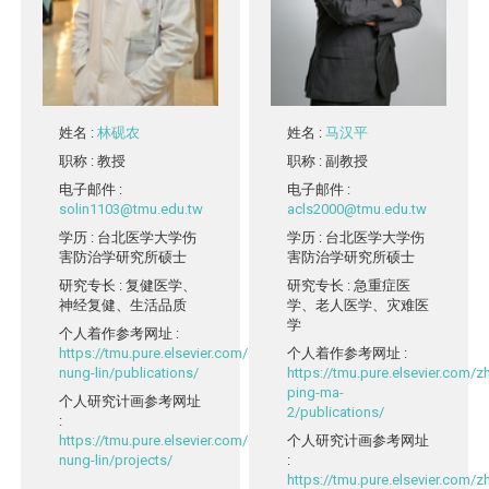
姓名
:
林砚农
姓名
:
马汉平
职称
: 教授
职称
: 副教授
电子邮件
:
电子邮件
:
solin1103@tmu.edu.tw
acls2000@tmu.edu.tw
学历
: 台北医学大学伤
学历
: 台北医学大学伤
害防治学研究所硕士
害防治学研究所硕士
研究专长
: 复健医学、
研究专长
: 急重症医
神经复健、生活品质
学、老人医学、灾难医
学
个人着作参考网址
:
https://tmu.pure.elsevier.com/en/persons/yen-
个人着作参考网址
:
nung-lin/publications/
https://tmu.pure.elsevier.com/
ping-ma-
个人研究计画参考网址
2/publications/
:
https://tmu.pure.elsevier.com/en/persons/yen-
个人研究计画参考网址
nung-lin/projects/
:
https://tmu.pure.elsevier.com/