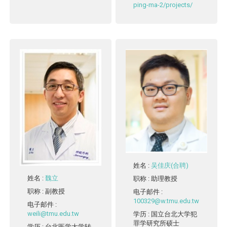
ping-ma-2/projects/
姓名
:
吴佳庆(合聘)
姓名
:
魏立
职称
: 助理教授
职称
: 副教授
电子邮件
:
100329@w.tmu.edu.tw
电子邮件
:
weili@tmu.edu.tw
学历
: 国立台北大学犯
罪学研究所硕士
学历
: 台北医学大学转