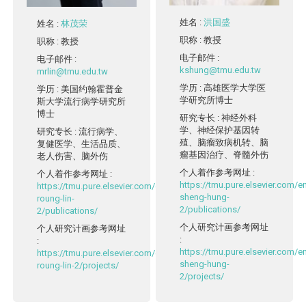
姓名
:
洪国盛
姓名
:
林茂荣
职称
: 教授
职称
: 教授
电子邮件
:
电子邮件
:
kshung@tmu.edu.tw
mrlin@tmu.edu.tw
学历
: 高雄医学大学医
学历
: 美国约翰霍普金
学研究所博士
斯大学流行病学研究所
博士
研究专长
: 神经外科
学、神经保护基因转
研究专长
: 流行病学、
殖、脑瘤致病机转、脑
复健医学、生活品质、
瘤基因治疗、脊髓外伤
老人伤害、脑外伤
个人着作参考网址
:
个人着作参考网址
:
https://tmu.pure.elsevier.com/
https://tmu.pure.elsevier.com/en/persons/mau-
sheng-hung-
roung-lin-
2/publications/
2/publications/
个人研究计画参考网址
个人研究计画参考网址
:
:
https://tmu.pure.elsevier.com/
https://tmu.pure.elsevier.com/en/persons/mau-
sheng-hung-
roung-lin-2/projects/
2/projects/