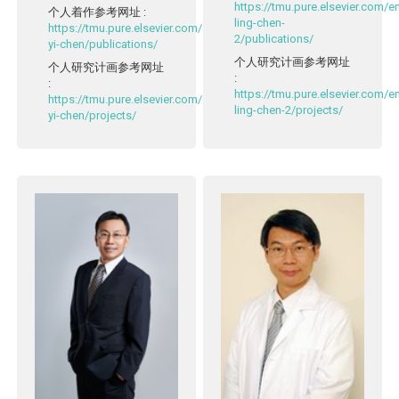
https://tmu.pure.elsevier.com/
个人着作参考网址
:
ling-chen-
https://tmu.pure.elsevier.com/en/persons/cheng-
2/publications/
yi-chen/publications/
个人研究计画参考网址
个人研究计画参考网址
:
:
https://tmu.pure.elsevier.com/
https://tmu.pure.elsevier.com/en/persons/cheng-
ling-chen-2/projects/
yi-chen/projects/