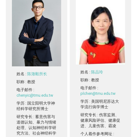
姓名
:
陈品玲
姓名
:
陈澂毅所长
职称
: 教授
职称
: 教授
电子邮件
:
电子邮件
:
plchen@tmu.edu.tw
chenyic@tmu.edu.tw
学历
: 美国明尼苏达大
学历
: 国立阳明大学神
学流行病学博士
经科学研究所博士
研究专长
: 伤害监测、
研究专长
: 蓄意伤害与
健康风险评估、健康促
道德认知、暴力与情绪
进、儿童伤害、霸凌
处理、认知神经科学研
究方法、社会神经科学
个人着作参考网址
: