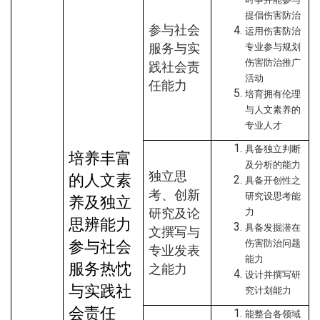
提倡伤害防治
参与社会
运用伤害防治
服务与实
专业参与规划
伤害防治推广
践社会责
活动
任能力
培育拥有伦理
与人文素养的
专业人才
具备独立判断
培养丰富
及分析的能力
独立思
的人文素
具备开创性之
考、创新
研究设思考能
养及独立
研究及论
力
思辨能力
具备发掘潜在
文撰写与
参与社会
伤害防治问题
专业发表
能力
服务热忱
之能力
设计并撰写研
与实践社
究计划能力
会责任
能整合各领域