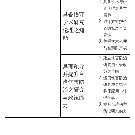
具备学术与研
究伦理之基本
具备恪守
素养
学术研究
遵守并维护个
案隐私及个资
伦理之知
管理
能
尊重学术伦理
与智慧财产权
建立伤害防治
研究与社会政
具有领导
策之连结
并提升台
运用伤害防治
湾伤害防
研究成果结合
治之研究
临床应用与转
与政策能
译医学
提升台湾伤害
力
防治研究实力