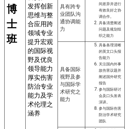
间差异并进行
发挥创新
博
具有跨专
有效良好之协
业团队沟
思维与整
调合作。
士
通协调能
合应用跨
具备清楚阐述
力
问题及规划组
领域专业
班
织之能力
提升宏观
具备条理清晰
的国际视
的英文口头报
告能力
野及优良
关注国内外事
领导能力
具备国际
故伤害议题并
厚实伤害
视野及参
阐述国外研究
报告
与国际学
防治专业
参与国际研讨
术研究之
能力及学
会及口头发表
能力
演讲。
术伦理之
参与国际伤害
涵养
防治学术研究
团队