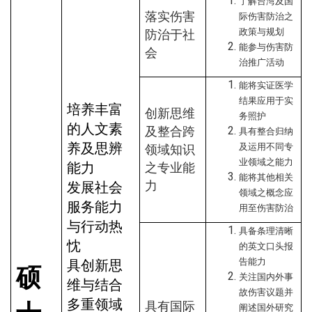
了解台湾及国
落实伤害
际伤害防治之
政策与规划
防治于社
能参与伤害防
会
治推广活动
能将实证医学
结果应用于实
培养丰富
创新思维
务照护
的人文素
及整合跨
具有整合归纳
养及思辨
及运用不同专
领域知识
业领域之能力
能力
之专业能
能将其他相关
力
发展社会
领域之概念应
服务能力
用至伤害防治
与行动热
具备条理清晰
忱
的英文口头报
告能力
具创新思
硕
关注国内外事
维与结合
故伤害议题并
多重领域
具有国际
阐述国外研究