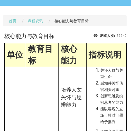
首页
课程资讯
核心能力与教育目标
核心能力与教育目标
浏览人次:
26540
教育目
核心
单位
指标说明
标
能力
关怀人群与尊
重生命
感知并关怀伤
培养人文
害相关时事
创新思维及缜
关怀与思
密思考的能力
辨能力
能以客观的立
场，针对问题
给予批判