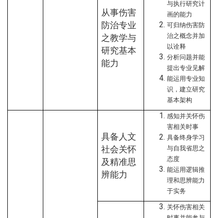
与执行研究计
从事伤害
画的能力
防治专业
可归纳伤害防
治之概念并加
之教学与
以诠释
研究基本
分析问题并能
能力
提出专业见解
能运用专业知
识，建立研究
基本架构
感知并关怀伤
害相关时事
具备人文
具备终身学习
社会关怀
与自我省思之
态度
及精准思
能运用逻辑推
辨能力
理和思辨能力
于实务
关怀伤害相关
时事并能参与