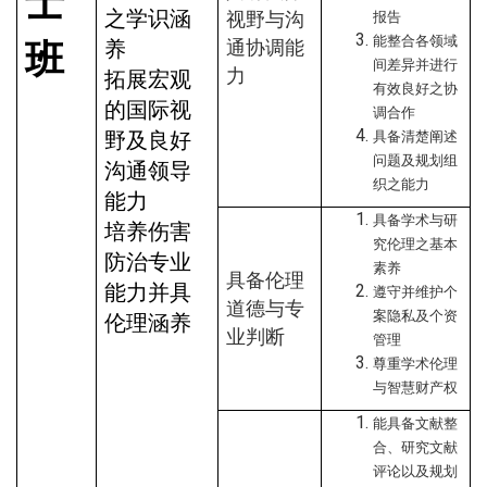
士
之学识涵
视野与沟
报告
能整合各领域
班
养
通协调能
间差异并进行
力
拓展宏观
有效良好之协
的国际视
调合作
野及良好
具备清楚阐述
问题及规划组
沟通领导
织之能力
能力
具备学术与研
培养伤害
究伦理之基本
防治专业
素养
具备伦理
能力并具
遵守并维护个
道德与专
案隐私及个资
伦理涵养
业判断
管理
尊重学术伦理
与智慧财产权
能具备文献整
合、研究文献
评论以及规划