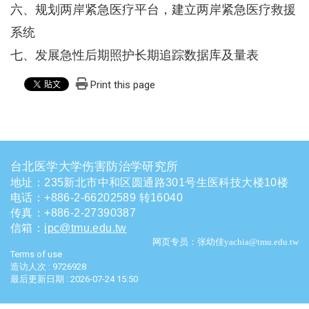
六、规划两岸紧急医疗平台，建立两岸紧急医疗救援
系统
七、发展急性后期照护长期追踪数据库及量表
Print this page
台北医学大学伤害防治学研究所
地址：235新北市中和区圆通路301号生医科技大楼10楼
电话
：
+886-2-66202589 转16040
传真：+886-2-27390387
信箱
：
ipc@tmu.edu.tw
网页专员：张幼佳yachia@tmu.edu.tw
Terms of use
造访人次 : 9726928
最后更新日期 :
2026-07-24 15:50