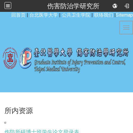
伤害防治学研究所
:::
回首页
|
台北医学大学
|
公共卫生学院
|
联络我们
|
Sitemap
Tog
所内资源
伤防所硕博士班学生论文登录表