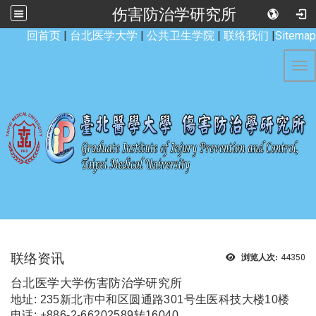
伤害防治学研究所
:::
回首页
|
台北医学大学
|
公共卫生学院
|
联络我们
|
Sitemap
Tog
联络资讯
浏览人次:
44350
台北医学大学伤害防治学研究所
地址: 235新北市中和区圆通路301号生医科技大楼10楼
电话: +886-2-66202589转16040