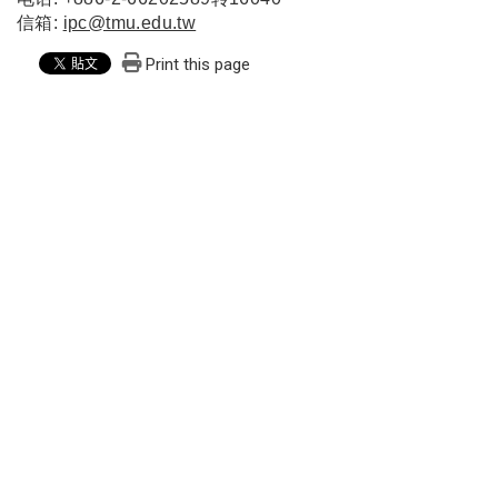
信箱:
ipc@tmu.edu.tw
Print this page