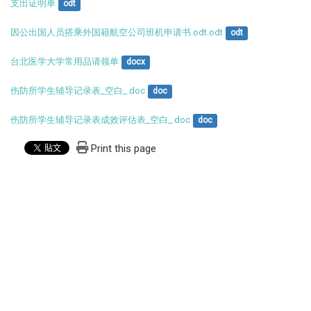
支出证明单
odt
因公出国人员搭乘外国籍航空公司班机申请书.odt.odt
odt
台北医学大学常用品请领单
docx
伤防所学生辅导记录表_空白_.doc
doc
伤防所学生辅导记录表成效评估表_空白_.doc
doc
Print this page