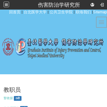
伤害防治学研究所
:::
回首页
|
台北医学大学
|
公共卫生学院
|
联络我们
|
Sitemap
Tog
教职员
暂收据
odt