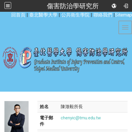
傷害防治學研究所
:::
回首頁
|
臺北醫學大學
|
公共衛生學院
|
聯絡我們
|
Sitemap
Tog
姓名
陳澂毅所長
電子郵
chenyic@tmu.edu.tw
件