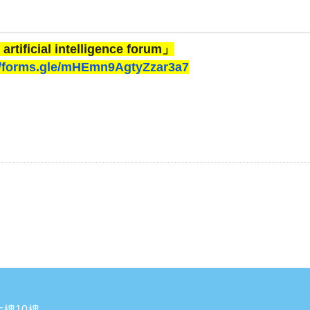
icial intelligence forum
」
/forms.gle/
mHEmn9AgtyZzar3a7
樓10樓