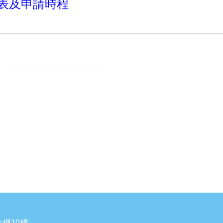
程表及申請時程
樓10樓