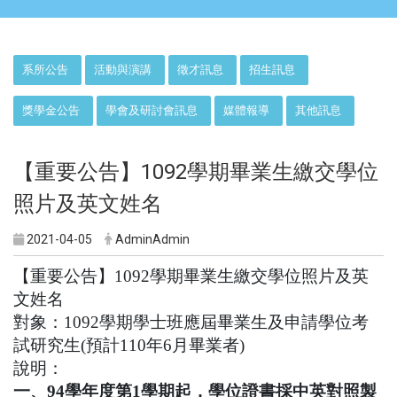
:::
系所公告
活動與演講
徵才訊息
招生訊息
獎學金公告
學會及研討會訊息
媒體報導
其他訊息
【重要公告】1092學期畢業生繳交學位
照片及英文姓名
2021-04-05
AdminAdmin
【重要公告】
1092
學期畢業生繳交學位照片及英
文姓名
對象：
1092
學期學士班應屆畢業生及申請學位考
試研究生
(
預計
110
年
6
月畢業者
)
說明：
一、
94
學年度第
1
學期起，學位證書採中英對照製