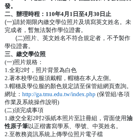
發。
二、辦理時程：
110
年
4
月
1
日至
4
月
30
日止
(一)
請於期限內繳交學位照片及填寫英文姓名。未
完成者，暫無法製作學位證書。
(二)
照片、英文姓名不符合規定者，不予製作
學位證書
。
三、繳交學位照
(
一
)
照片規格：
1.
全彩
2
吋，照片背景為白色
2.
著本校學位服須戴帽，帽穗在本人左側。
3.
帽穗及學位服的顏色規定請至保管組網頁查詢。
網址：
http://ga.tmu.edu.tw/index.php
(
保管組
/
各項
作業及系統操作說明
)
(
二
)
須完成事項
1.
繳交全彩
2
吋
2
張紙本照片至註冊組，背面使用
油
性原子筆
以正楷書寫學系、學號、中英姓名。
2.
至教務資訊系統上傳學位照片電子檔