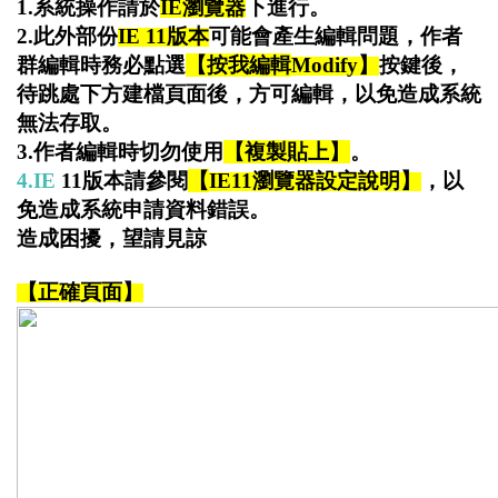
1.
系統操作請於
IE
瀏覽器
下進行。
2.
此外部份
IE 11
版本
可能會產生編輯問題，作者
群編輯時務必點選
【按我編輯
M
odify
】
按鍵後，
待跳處下方建檔頁面後，方可編輯，
以免造成系統
無法存取。
3.
作者編輯時切勿使用
【複製貼上】
。
4.IE
11
版本請參閱
【
IE11
瀏覽器設定說明
】
，
以
免造成系統申請資料錯誤。
造成困擾，望請見諒
【正確頁面】