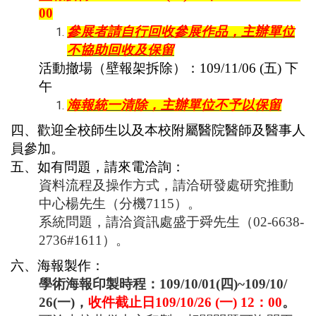
00
參展者請自行回收參展作品，主辦單位
不協助回收及保留
活動撤場（壁報架拆除）：
109/11/06 (
五
)
下
午
海報統一清除，主辦單位不予以保留
四、歡迎全校師生以及本校附屬醫院醫師及醫事人
員參加。
五、如有問題，請來電洽詢：
資料流程及操作方式，請洽研發處研究推動
中心楊先生（分機711
5）。
系統問題，請洽資訊處盛于舜先生（02-6638-
2736#
1611）。
六、海報製作：
學術海報印製時程：
109/10/01(
四
)~109/10/
26(
一
)
，
收件截止日
109/10/26 (
一
) 12
：
00
。