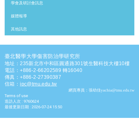
學會及研討會訊息
媒體報導
其他訊息
臺北醫學大學傷害防治學研究所
地址：235新北市中和區圓通路301號生醫科技大樓10樓
電話
：
+886-2-66202589 轉16040
傳真：+886-2-27390387
信箱
：
ipc@tmu.edu.tw
網頁專員：張幼佳yachia@tmu.edu.tw
Terms of use
造訪人次 : 9760624
最後更新日期 :
2026-07-24 15:50