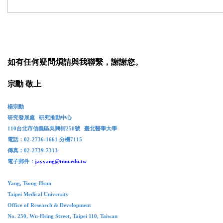
如有任何疑問煩請與我聯繫，謝謝您。
宗勳
敬上
楊宗勳
研究發展處
研究推動中心
110
台北市信義區吳興街
250
號
臺北醫學大學
電話：
02-2736-1661
分機
7115
傳真：
02-2739-7313
電子郵件：
jayyang@tmu.edu.tw
Yang, Tsong-Hsun
Taipei Medical University
Office of Research & Development
No. 250, Wu-Hsing Street, Taipei 110, Taiwan