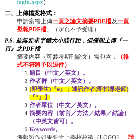
login.aspx
）
二、上傳檔案格式：
申請案需上傳
一頁之論文摘要
PDF
檔
及
一頁
壁報
PDF
檔
。（
超頁不予受理）
P.S.
並無要求字體大小或行距，但僅能上傳『一
頁』之
PDF
檔
摘要內容（可參考期刊論文）需包含：
（格
式不符將予以退件）
題目（中文／英文）。
作者群（中文／英文）。
(
即學生
)
『
#
』；
通訊作者
(
即指導老師
)
『
*
』】
作者單位（中文／英文）。
摘要內容（前言／方法／結果／結論）
（中英文皆可）。
Keywords
。
海報製作如果要附上學校校徽（LOGO），
請