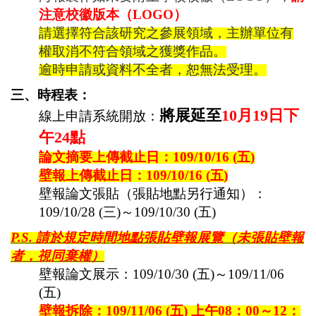
注意校徽版本（
LO
GO
）
請選擇符合該研究之參展領域，
主辦單位有
權取消不符合領域之獲獎作品。
逾時申請或資料不全者，恕無法受理。
三、時程表：
將展延至
10
月
19
日下
線上申請系統開放：
午
24
點
論文摘要上傳截止日：
109/10/16 (
五
)
壁報上傳截止日：
109/10/16 (
五
)
壁報論文張貼（張貼地點另行通知）：
109/10/28 (
三
)
～
109/10/30 (
五
)
P.S.
請於規定時間地點張貼壁報展覽（未張貼壁報
者，視同棄權）
壁報論文展示：
109/10/30 (
五
)
～
109/11/06
(
五
)
壁報拆除：
109/11/06 (
五
)
上午
08
：
00
～
12
：