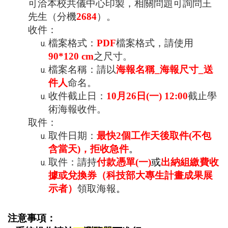
可洽本校共儀中心印製，相關問題可詢問王
先生（分機
2684
）。
收件：
檔案格式：
PDF
檔案格式，請使用
90*120 cm
之尺寸。
檔案名稱：請以
海報名稱
_
海報尺寸
_
送
件人
命名。
收件截止日：
10
月
26
日
(
一
) 12:00
截止學
術海報收件。
取件：
取件日期：
最快
2
個工作天後取件
(
不包
含當天
)
，拒收急件
。
取件：請持
付款憑單
(
一
)
或
出納組繳費收
據或兌換券（
科技部大專生計畫成果展
示者）
領取海報
。
注意事項：