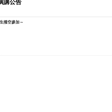
演講公告
長和學生撥空參加～
樓10樓