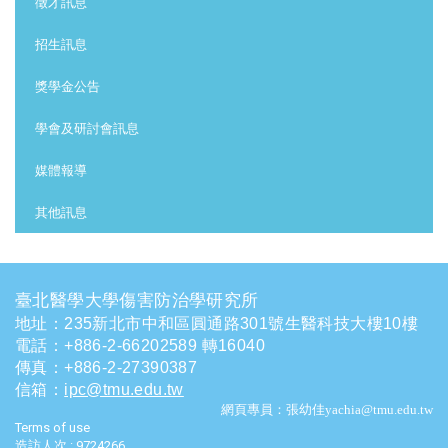
徵才訊息
招生訊息
獎學金公告
學會及研討會訊息
媒體報導
其他訊息
臺北醫學大學傷害防治學研究所
地址：235新北市中和區圓通路301號生醫科技大樓10樓
電話
：
+886-2-66202589 轉16040
傳真：+886-2-27390387
信箱
：
ipc@tmu.edu.tw
網頁專員：張幼佳yachia@tmu.edu.tw
Terms of use
造訪人次 : 9724266