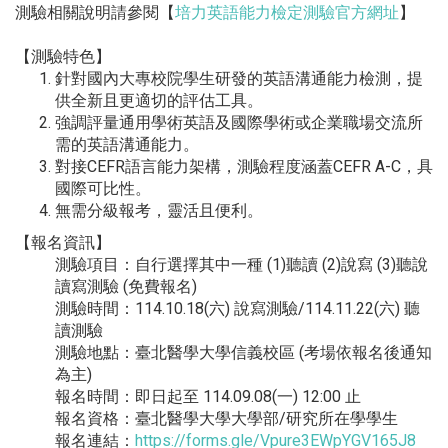
測驗相關說明請參閱【
培力英語能力檢定測驗官方網址
】
【測驗特色】
針對國內大專校院學生研發的英語溝通能力檢測，
提
供全新且更適切的評估工具。
強調評量通用學術英語及國際學術或企業職場交流所
需的英語溝通能
力。
對接CEFR語言能力架構，測驗程度涵蓋CEFR A-C，具
國際可比性。
無需分級報考，靈活且便利。
【報名資訊】
測驗項目：自行選擇其中一種 (1)聽讀 (2)說寫 (3)聽說
讀寫測驗 (免費報名)
測驗時間：114.10.18(六) 說寫測驗/114.11.22(六) 聽
讀測驗
測驗地點：臺北醫學大學信義校區 (考場依報名後通知
為主)
報名時間：即日起至 114.09.08(一) 12:00 止
報名資格：臺北醫學大學大學部/研究所在學學生
報名連結：
https://forms.gle/
Vpure3EWpYGV165J8