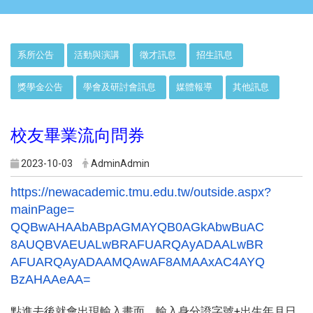
:::
系所公告
活動與演講
徵才訊息
招生訊息
獎學金公告
學會及研討會訊息
媒體報導
其他訊息
校友畢業流向問券
2023-10-03
AdminAdmin
https://newacademic.tmu.edu.
tw/outside.aspx?
mainPage=
QQBwAHAAbABpAGMAYQB0AGkAbwBuAC
8AUQBVAEUALwBRAFUARQAyADAALwBR
AFUARQAyADAAMQAwAF8AMAAxAC4AYQ
BzAHAAeAA=
點進去後就會出現輸入畫面，輸入身分證字號+
出生年月日