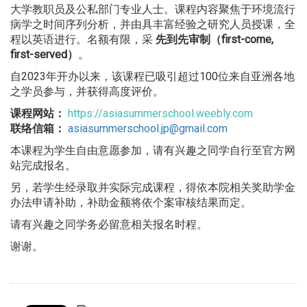
大学教职员及公私部门专业人士。
课程内容聚焦于环境流行
病学之时间序列分析，
并由具丰富经验之研究人员授课，全
程以英语进行。名额有限，采
先到先审制（first-come,
first-served）
。
自2023年开办以来，
该课程已吸引超过100位来自亚洲各地
之学员参与，
并获得高度评价。
课程网站：
https://asiasummerschool.
weebly.com
联络信箱：
asiasummerschool.jp@gmail.com
本课程为学生自由意愿参加，
请有兴趣之同学自行至官方网
站完成报名。
另，若学生经录取并实际完成课程，
得依本院相关奖助学金
办法申请补助，
补助金额将依个案审核结果而定。
请有兴趣之同学务必留意相关报名时程。
谢谢。