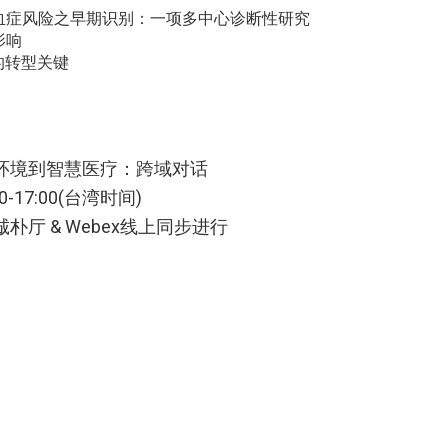
血症风险之早期识别：一项多中心诊断性研究
影响
的转型关键
续环境到智慧医疗：跨域对话
-17:00(台湾时间)
厅 & Webex线上同步进行