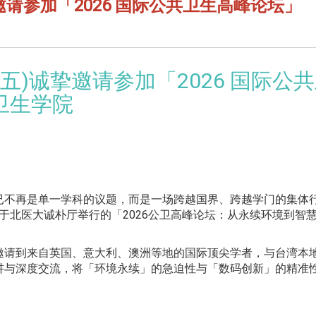
诚挚邀请参加「2026 国际公共卫生高峰论坛」
8(五)诚挚邀请参加「2026 国际公
共卫生学院
已不再是单一学科的议题，而是一场跨越国界、
跨越学门的集体
) 于北医大诚朴厅举行的「2026公卫高峰论坛：
从永续环境到智慧
邀请到来自英国、意大利、
澳洲等地的国际顶尖学者，
与台湾本
讲与深度交流，将「环境永续」的急迫性与「
数码创新」的精准
。