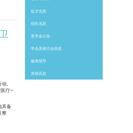
征才讯息
招生讯息
共卫
奖学金公告
学会及研讨会讯息
媒体报导
其他讯息
行动。
医疗—
地具备
性整