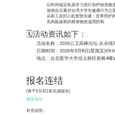
以时间锚定机器学习进行加护病房败
游戏化元素对台湾大学生健康行为之
从AI工具到人机智慧沟通：营养照护
高风险族群的精准物质滥用防制
🗓️活动资讯如下：
活动名称：2026公卫高峰论坛-从永
日期时间：2026年5月8日(星期五)09:00
地点：台北医学大学信义校区前栋4楼诚朴
报名连结
(请于5月4日前完成报名)
报名连结
补充说明：