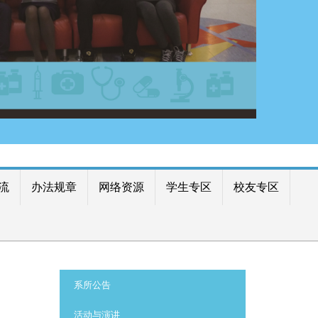
流
办法规章
网络资源
学生专区
校友专区
:::
系所公告
活动与演讲