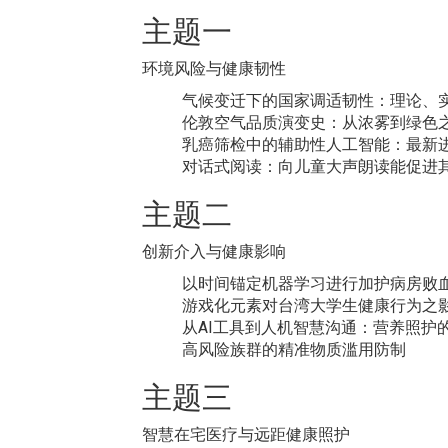
主题一
环境风险与健康韧性
气候变迁下的国家调适韧性：理论、实
伦敦空气品质演变史：从浓雾到绿色
乳癌筛检中的辅助性人工智能：最新
对话式阅读：向儿童大声朗读能促进
主题二
创新介入与健康影响
以时间锚定机器学习进行加护病房败
游戏化元素对台湾大学生健康行为之
从AI工具到人机智慧沟通：营养照护
高风险族群的精准物质滥用防制
主题三
智慧在宅医疗与远距健康照护