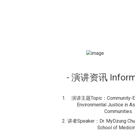
- 演讲资讯 Inform
演讲主题Topic：Community-En
Environmental Justice in A
Communities.
讲者Speaker：Dr. MyDzung Chu( T
School of Medici