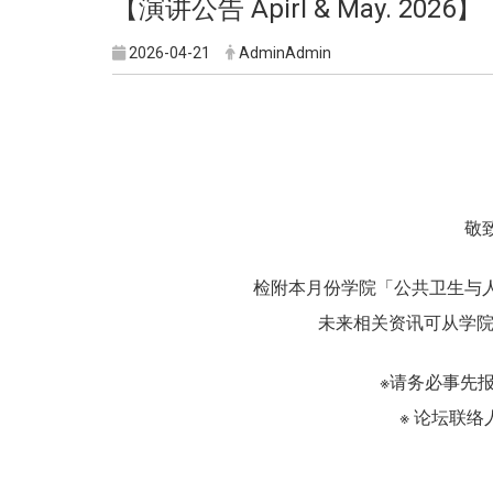
【演讲公告 Apirl & May. 
2026-04-21
AdminAdmin
敬
检附本月份学院「公共卫生与
未来相关资讯可从学
※请务必事先
※ 论坛联络