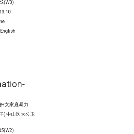
22(W3)
3:10
ne
nglish
ation-
民妇女家庭暴力
任( 中山医大公卫
05(W2)