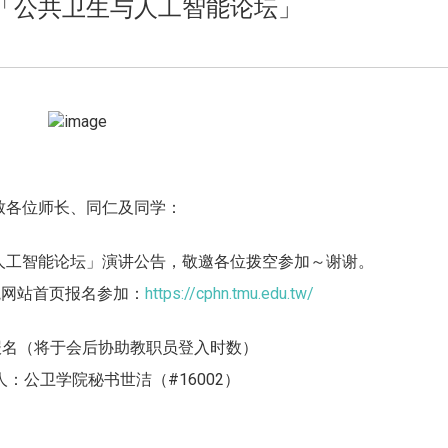
2026】「公共卫生与人工智能论坛」
致各位师长、同仁及同学：
人工智能论坛」演讲公告，
敬邀各位拨空参加～谢谢。
院网站首页报名参加：
https://
cphn.tmu.edu.tw/
报名（将于会后协助教职员登入时数）
人：公卫学院秘书世洁（#16002）