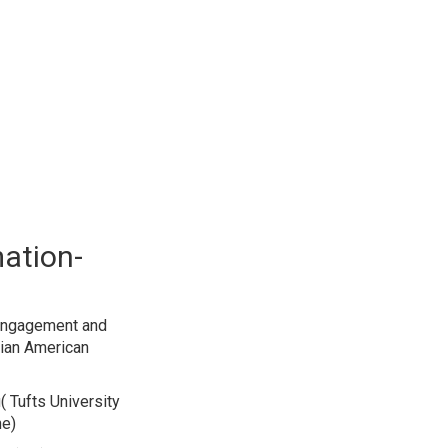
ation-
gagement and
sian American
ufts University
ne)