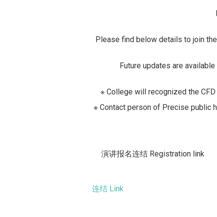
Please find below details to join th
Future updates are availabl
※ College will recognized the CFD t
※ Contact person of Precise publi
演讲报名连结 Registration link
连结 Link