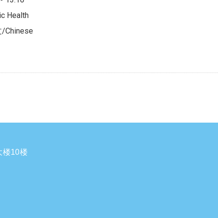
 Health
Chinese
楼10楼