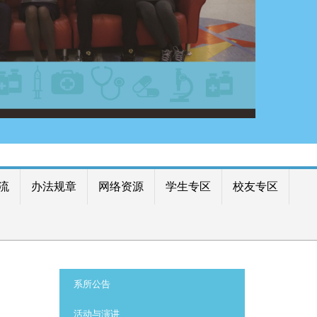
流
办法规章
网络资源
学生专区
校友专区
:::
系所公告
活动与演讲