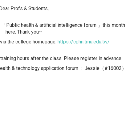
Dear Profs & Students,
e 「Public health & artificial intelligence forum 」this month
here. Thank you~
e via the college homepage:
https://cphn.tmu.edu.tw/
raining hours after the class. Please register in advance.
c health & technology application forum ：Jessie（#16002）