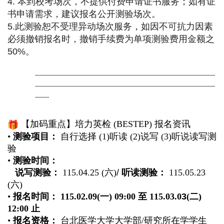
4.
本到校考场次，不提供付费申请证书服务；
如有证
书申请需求，建议报名公开测验场次。
5.
此测验恕不受理异动场次服务，
如因不可抗力因素
必须撤销报名时，
撤销手续费为单项测验费用金额之
50%
。
------------------------------
------------------------------
------------------------------
------------------------------
------------------------------
------------------------------
-------
【加码重点】培力英检 (BESTEP) 报名资讯
•
测验项目：
自行选择 (1)听读 (2)说写 (3)听说读写测
验
•
测验时间：
说写测验：
115.04.25 (六)
/
听读测验：
115.05.23
(六)
•
报名时间：
115.02.09(一) 09:00 至 115.03.0
3
(
二
)
12:00 止
•
报名资格：
台北医学大学大学部/研究所在学学生