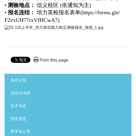
•
测验地点：
信义校区 (依通知为主)
•
报名连结：
培力英检报名表单(
https://forms.gle/
F2vxUH77rxVfHCwA7
)
Print this page
:::
系所公告
活动与演讲
征才讯息
招生讯息
奖学金公告