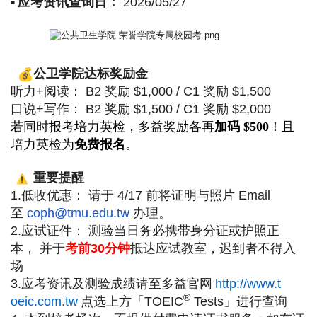
•
应考资讯查询日：
2026/05/27
公卫学院达标奖励金
听力+阅读： B2 奖励 $1,000 / C1 奖励 $1,500
口说+写作： B2 奖励 $1,500 / C1 奖励 $2,000
若同时报考培力英检，多益奖励各再
加码 $500
！且
培力英检为
免费报名
。
重要提醒
1.低收优惠： 请于 4/17 前将证明与照片 Email
至
coph@tmu.edu.tw
办理。
2.应试证件： 测验当日务必携带身分证或护照正
本， 并于
考前
30
分钟
抵达应试
教室，迟到者不得入
场
3.
应考资讯及测验成绩请至多益官网
http://www.t
®
oeic.com.tw
点选上方「
TOEIC
Tests
」
进行查询