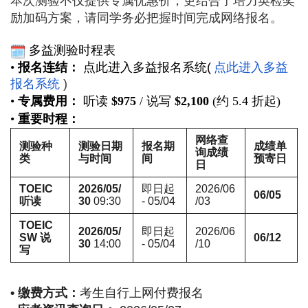
本次测验不仅提供专属优惠价，更结合了培力英检奖
励加码方案
请
同学务必把握时间完成网络报名。
，
多益测验时程表
•
报名连结：
点此进入多益报名系统
(
点此进入多益
报名系统
)
•
专属费用：
听读
$975
/ 说写
$2,100
(约 5.4 折起)
•
重要时程
：
网络查
测验种
测验日期
报名期
成绩单
询成绩
类
与时间
间
预寄日
日
TOEIC
2026/05/
即日起
2026/06
06/05
听读
30
09:30
- 05/04
/03
TOEIC
2026/05/
即日起
2026/06
SW 说
06/12
30
14:00
- 05/04
/10
写
• 缴费方式：
考生自行上网付费报名