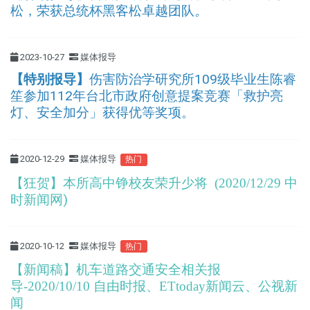
松，荣获总统杯黑客松卓越团队
。
2023-10-27
媒体报导
【特别报导】
伤害防治学研究所109级毕业生陈睿
笙参加112年台北市政府创意提案竞赛「救护亮
灯、安全加分」获得优等奖项。
2020-12-29
媒体报导
热门
【狂贺】本所高中铮校友荣升少将
中
(2020/12/29
时新闻网)
2020-10-12
媒体报导
热门
【新闻稿】机车道路交通安全相关报
导-2020/10/10 自由时报、ETtoday新闻云、公视新
闻