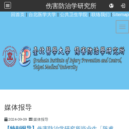
伤害防治学研究所
:::
回首页
|
台北医学大学
|
公共卫生学院
|
联络我们
|
Sitemap
Tog
媒体报导
2024-09-09
媒体报导
【特别报导】
伤害防治学研究所毕业生「陈睿