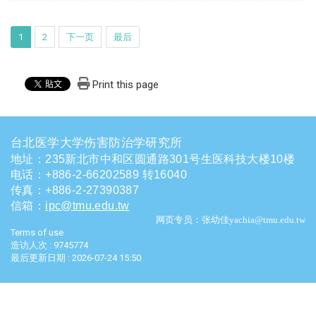
1
2
下一页
最后
Print this page
台北医学大学伤害防治学研究所
地址：235新北市中和区圆通路301号生医科技大楼10楼
电话
：
+886-2-66202589 转16040
传真：+886-2-27390387
信箱
：
ipc@tmu.edu.tw
网页专员：张幼佳yachia@tmu.edu.tw
Terms of use
造访人次 : 9745774
最后更新日期 :
2026-07-24 15:50