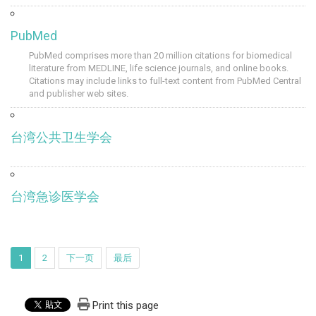
PubMed
PubMed comprises more than 20 million citations for biomedical
literature from MEDLINE, life science journals, and online books.
Citations may include links to full-text content from PubMed Central
and publisher web sites.
台湾公共卫生学会
台湾急诊医学会
1
2
下一页
最后
Print this page