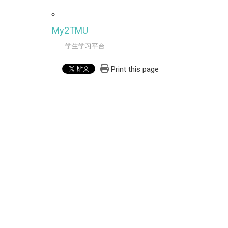
My2TMU
学生学习平台
Print this page
台北医学大学伤害防治学研究所
地址：235新北市中和区圆通路301号生医科技大