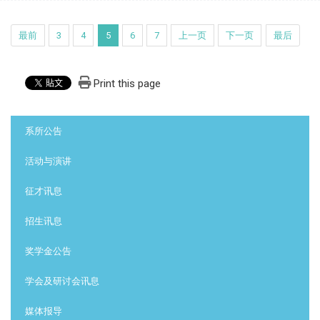
最前
3
4
5
6
7
上一页
下一页
最后
Print this page
:::
系所公告
活动与演讲
征才讯息
招生讯息
奖学金公告
学会及研讨会讯息
媒体报导