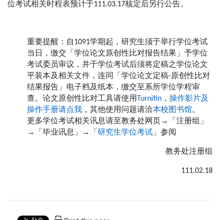
位考试相关时程表预计于
核定后另行公告。
111.03.17
重要提醒：自
学期起，研究生须于举行学位考试
1091
当日，缴交「学位论文原创性比对报告结果」予学位
考试委员审议，并于学位考试后须将定稿之学位论文
平装本及相关文件，连同「学位论文定稿
原创性比对
-
结果报告」电子档及纸本，缴交至系所学位学程审
查。论文原创性比对工具请使用
，
操作影片及
Turnitin
操作手册请点我
，其他使用问题请洽
本校图书馆
。
更多学位考试相关讯息请至教务处网页
→
「注册组」
→
「毕业讯息」
→
「
研究生学位考试
」参阅
教务处注册组
111.02.18