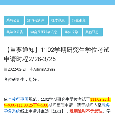
:::
系所公告
活动与演讲
征才讯息
招生讯息
奖学金公告
学会及研讨会讯息
媒体报导
其他讯息
【重要通知】1102学期研究生学位考试
申请时程2/28-3/25
2022-02-21
AdminAdmin
各位研究生，您好：
依
本校行事历
规范，
学期研究生学位考试于
上
1102
111.02.28
午
下午
期间受理申请，请于期间内至
教务
9:00-111.03.25
5:00
学务
系统
线上申请并点选【送出】，
逾期逾时不予受理
。学