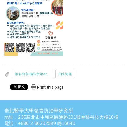
報名簡章(傷防所第32頁)
招生海報
Print this page
臺北醫學大學傷害防治學研究所
地址：235新北市中和區圓通路301號生醫科技大樓10樓
電話
：
+886-2-66202589 轉16040