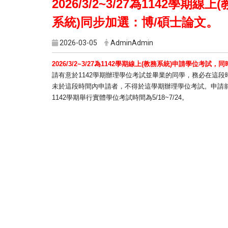
2026/
3
/2
~3/
2
7
為
1142學期
線上
(
系統)
同步加選：博/碩⼠論文。
2026-03-05
AdminAdmin
2026/
3
/2
~3/
2
7
為
1142學期
線上
(教務系統)
申請
學位考試，同
請有意於1142學期辦理學位考試
並畢
業
的同學，
務必在這段
未於這段時間內申請者，不得於這學期辦理學位考試。
申請
1142學期
舉⾏實體學位考試
時間為5/18~7/24
。
Print this page
臺北醫學大學傷害防治學研究所
地址：235新北市中和區圓通路301號生醫科技大