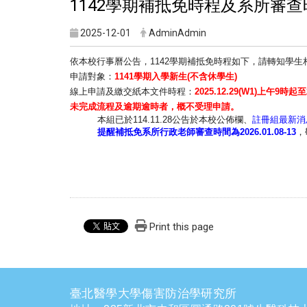
1142學期補抵免時程及系所審
2025-12-01
AdminAdmin
依本校行事曆公告，1142學期補抵免時程如下，
請轉知學生
申請對象：
1141
學期入學新生
(
不含休學生
)
線上申請及繳交紙本文件時程：
2025.12.29(W1)
上午
9
時起至
未完成流程及逾期逾時者，概不受理申請。
本組已於114.11.28公告於本校公佈欄、
註冊組最新消
提醒補抵免系所行政老師審查時間為
2026.01.08-13
，
Print this page
臺北醫學大學傷害防治學研究所