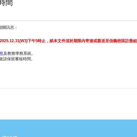
查時間
相關訊息：
2025.12.31(W3)
下午
5
時止，
紙本文件須於期限內寄達或親送至信義校區註冊組
息
及
教務學務系統。
敬請保留審核時間。