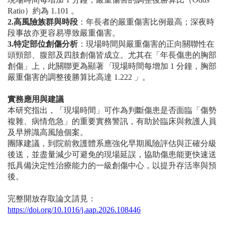
Ratio
）約為
1.101
。
2
.
高風險族群與時段
：年長者的嚴重傷害比例最高；深夜時
段事故亦更容易導致嚴重傷害。
3
.
特定部位創傷分析
：現場時間與嚴重傷害的正向關聯性在
頭頸部、腹部及四肢創傷皆成立。尤其在「年長傷患的胸部
創傷」上，此關聯更為顯著
「
現場時間每增加
1
分鐘，胸部
嚴重傷害的調整後勝算比高達
1.222
」
。
實務應用與建議
本研究指出，「現場時間」可作為判斷傷患是否面臨「傷勢
複雜、病情危急」的重要實務警訊，有助於臨床與救護人員
及早辨識高風險個案。
團隊建議，到院前救護體系應強化早期風險評估與正確分級
後送，並盡量減少可避免的現場延誤，協助傷患能更快速送
抵具備決定性治療能力的一級創傷中心，以提升存活率與預
後。
完整開放存取論文請見：
https://doi.org/10.1016/j.aap.2026.108446