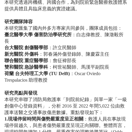
本研究透過跨機構、跨國合作，為到院前緊急醫療救護體系
提供具體且具臨床意義的實證建議。
研究團隊陣容
本研究匯集了國內外多方專家共同參與，團隊成員包括：
臺北醫學大學
傷害防治學研究所
：白志偉教授、陳澂毅所
長
台大醫院
創傷醫學部
：許立民醫師
新光醫院
外傷科
：郭春滿外傷登錄師、陳慶霖主任
聯合醫院
重症醫學部
：詹征褘部長
雙和醫院
急診醫學科
：柯世祐醫師、馬漢平副院長
荷蘭
台夫特理工大學
(TU Delft)
：
Oscar Oviedo
Trespalacios
助理教授
研究亮點與發現
本研究串聯了消防局救護車「到院前紀錄」與單一家「一級
創傷中心登錄資料」，分析
2016
至
2022
年間
5,022
位由救
護車送醫之交通事故傷患數據。重點發現如下：
1.
現場停留時間與傷勢嚴重度呈正相關
：救護人員在事故現
場停留越久，與患者傷勢嚴重度呈現正向關聯。整體而言，
現場時間每增加
1
分鐘，嚴重傷害的調整後勝算比（
Odds