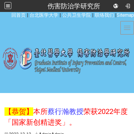
伤害防治学研究所
:::
回首页
|
台北医学大学
|
公共卫生学院
|
联络我们
|
Sitemap
Tog
【恭贺】
本所
蔡行瀚教授
荣获2022年度
「国家新创精进奖」。