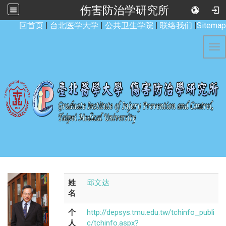
伤害防治学研究所
:::
回首页
|
台北医学大学
|
公共卫生学院
|
联络我们
|
Sitemap
Tog
姓
邱文达
名
个
http://depsys.tmu.edu.tw/tchinfo_publi
人
c/tchinfo.aspx?