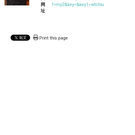
网
f=my2&key=&key1=wtchiu
址
Print this page