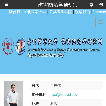
伤害防治学研究所
:::
回首页
|
台北医学大学
|
公共卫生学院
|
联络我们
|
Sitemap
Tog
姓名
白志伟
电子邮件
cpai@tmu.edu.tw
职称
教授