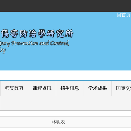
:::
回首页
师资阵容
课程资讯
招生讯息
学术成果
国际交
林砚农