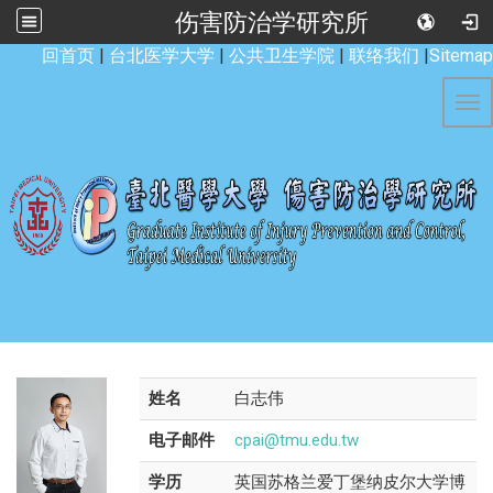
伤害防治学研究所
:::
回首页
|
台北医学大学
|
公共卫生学院
|
联络我们
|
Sitemap
Tog
姓名
白志伟
电子邮件
cpai@tmu.edu.tw
学历
英国苏格兰爱丁堡纳皮尔大学博