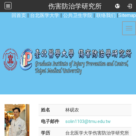
伤害防治学研究所
:::
回首页
|
台北医学大学
|
公共卫生学院
|
联络我们
|
Sitemap
Tog
姓名
林砚农
电子邮件
solin1103@tmu.edu.tw
学历
台北医学大学伤害防治学研究所