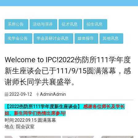
:::
系所公告
活动与演讲
征才讯息
招生讯息
奖学金公告
学会及研讨会讯息
媒体报导
其他讯息
Welcome to IPC!2022伤防所111学年度
新生座谈会已于111/9/15圆满落幕，感
谢师长同学共襄盛举。
2022-09-12
AdminAdmin
【2022伤防所111学年度新生座谈会】
感谢各位师长及学长
姐、新生同学们热情出席参与!
时间:2022.09.15 圆满落幕
地点: 院会议室