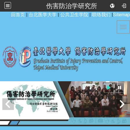
伤害防治学研究所
:::
回首页
|
台北医学大学
|
公共卫生学院
|
联络我们
|
Sitemap
Tog