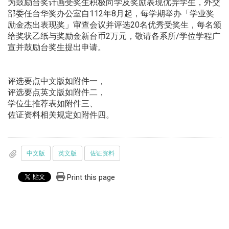
为鼓励台奖计画受奖生积极向学及奖励表现优异学生，
外交
部委任台华奖办公室自112年8月起，每学期举办「
学业奖
励金杰出表现奖」审查会议并评选20名优秀受奖生，
每名颁
给奖状乙纸与奖励金新台币2万元，敬请各系所/
学位学程广
宣并鼓励台奖生提出申请。
评选要点中文版如附件一，
评选要点英文版如附件二，
学位生推荐表如附件三、
佐证资料相关规定如附件四。
中文版
英文版
佐证资料
Print this page