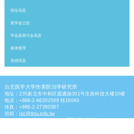
招生讯息
奖学金公告
学会及研讨会讯息
媒体报导
其他讯息
台北医学大学伤害防治学研究所
地址：235新北市中和区圆通路301号生医科技大楼10楼
电话
：
+886-2-66202589 转16040
传真：+886-2-27390387
信箱
：
ipc@tmu.edu.tw
网页专员：张幼佳yachia@tmu.edu.tw
Terms of use
造访人次 : 9691256